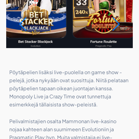
Pöytäpelien lisäksi live-puolella on game show -
pelejä, jotka nykyään ovat suosittuja. Niitä pelataan
pöytäpelien tapaan oikean juontajan kanssa.
Monopoly Live ja Crazy Time ovat tunnettuja
esimerkkejä tällaisista show-peleistä.
Pelivalmistajien osalta Mammonan live-kasino
nojaa kahteen alan suurnimeen Evolutioniin ja
Pragmatic Play:hyn. Muita valmistajia ei live-