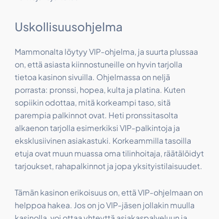
Uskollisuusohjelma
Mammonalta löytyy VIP-ohjelma, ja suurta plussaa
on, että asiasta kiinnostuneille on hyvin tarjolla
tietoa kasinon sivuilla. Ohjelmassa on neljä
porrasta: pronssi, hopea, kulta ja platina. Kuten
sopiikin odottaa, mitä korkeampi taso, sitä
parempia palkinnot ovat. Heti pronssitasolta
alkaenon tarjolla esimerkiksi VIP-palkintoja ja
eksklusiivinen asiakastuki. Korkeammilla tasoilla
etuja ovat muun muassa oma tilinhoitaja, räätälöidyt
tarjoukset, rahapalkinnot ja jopa yksityistilaisuudet.
Tämän kasinon erikoisuus on, että VIP-ohjelmaan on
helppoa hakea. Jos on jo VIP-jäsen jollakin muulla
kasinolla, voi ottaa yhteyttä asiakaspalveluun ja