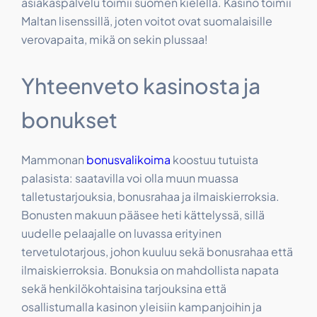
asiakaspalvelu toimii suomen kielellä. Kasino toimii
Maltan lisenssillä, joten voitot ovat suomalaisille
verovapaita, mikä on sekin plussaa!
Yhteenveto kasinosta ja
bonukset
Mammonan
bonusvalikoima
koostuu tutuista
palasista: saatavilla voi olla muun muassa
talletustarjouksia, bonusrahaa ja ilmaiskierroksia.
Bonusten makuun pääsee heti kättelyssä, sillä
uudelle pelaajalle on luvassa erityinen
tervetulotarjous, johon kuuluu sekä bonusrahaa että
ilmaiskierroksia. Bonuksia on mahdollista napata
sekä henkilökohtaisina tarjouksina että
osallistumalla kasinon yleisiin kampanjoihin ja