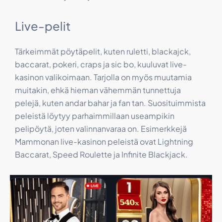
Live-pelit
Tärkeimmät pöytäpelit, kuten ruletti, blackajck,
baccarat, pokeri, craps ja sic bo, kuuluvat live-
kasinon valikoimaan. Tarjolla on myös muutamia
muitakin, ehkä hieman vähemmän tunnettuja
pelejä, kuten andar bahar ja fan tan. Suosituimmista
peleistä löytyy parhaimmillaan useampikin
pelipöytä, joten valinnanvaraa on. Esimerkkejä
Mammonan live-kasinon peleistä ovat Lightning
Baccarat, Speed Roulette ja Infinite Blackjack.