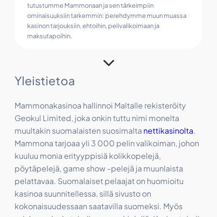
tutustumme Mammonaan ja sen tärkeimpiin
ominaisuuksiin tarkemmin: perehdymme muun muassa
kasinon tarjouksiin, ehtoihin, pelivalikoimaan ja
maksutapoihin.
Yleistietoa
Mammonakasinoa hallinnoi Maltalle rekisteröity
Geokul Limited, joka onkin tuttu nimi monelta
muultakin suomalaisten suosimalta
nettikasinolta
.
Mammona tarjoaa yli 3 000 pelin valikoiman, johon
kuuluu monia erityyppisiä kolikkopelejä,
pöytäpelejä, game show -pelejä ja muunlaista
pelattavaa. Suomalaiset pelaajat on huomioitu
kasinoa suunnitellessa, sillä sivusto on
kokonaisuudessaan saatavilla suomeksi. Myös