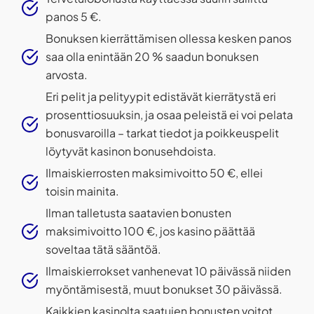
panos 5 €.
Bonuksen kierrättämisen ollessa kesken panos
saa olla enintään 20 % saadun bonuksen
arvosta.
Eri pelit ja pelityypit edistävät kierrätystä eri
prosenttiosuuksin, ja osaa peleistä ei voi pelata
bonusvaroilla – tarkat tiedot ja poikkeuspelit
löytyvät kasinon bonusehdoista.
Ilmaiskierrosten maksimivoitto 50 €, ellei
toisin mainita.
Ilman talletusta saatavien bonusten
maksimivoitto 100 €, jos kasino päättää
soveltaa tätä sääntöä.
Ilmaiskierrokset vanhenevat 10 päivässä niiden
myöntämisestä, muut bonukset 30 päivässä.
Kaikkien kasinolta saatujen bonusten voitot