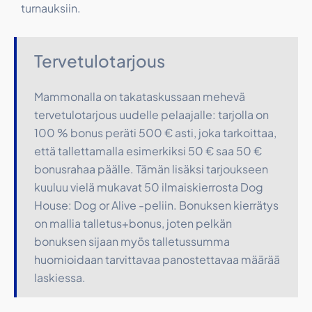
turnauksiin.
Tervetulotarjous
Mammonalla on takataskussaan mehevä
tervetulotarjous uudelle pelaajalle: tarjolla on
100 % bonus peräti 500 € asti, joka tarkoittaa,
että tallettamalla esimerkiksi 50 € saa 50 €
bonusrahaa päälle. Tämän lisäksi tarjoukseen
kuuluu vielä mukavat 50 ilmaiskierrosta Dog
House: Dog or Alive -peliin. Bonuksen kierrätys
on mallia talletus+bonus, joten pelkän
bonuksen sijaan myös talletussumma
huomioidaan tarvittavaa panostettavaa määrää
laskiessa.