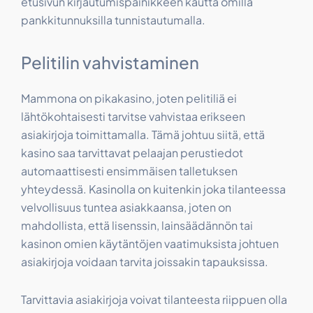
etusivun kirjautumispainikkeen kautta omilla
pankkitunnuksilla tunnistautumalla.
Pelitilin vahvistaminen
Mammona on pikakasino, joten pelitiliä ei
lähtökohtaisesti tarvitse vahvistaa erikseen
asiakirjoja toimittamalla. Tämä johtuu siitä, että
kasino saa tarvittavat pelaajan perustiedot
automaattisesti ensimmäisen talletuksen
yhteydessä. Kasinolla on kuitenkin joka tilanteessa
velvollisuus tuntea asiakkaansa, joten on
mahdollista, että lisenssin, lainsäädännön tai
kasinon omien käytäntöjen vaatimuksista johtuen
asiakirjoja voidaan tarvita joissakin tapauksissa.
Tarvittavia asiakirjoja voivat tilanteesta riippuen olla