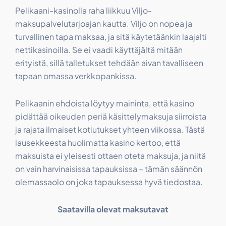
Pelikaani-kasinolla raha liikkuu Viljo-
maksupalvelutarjoajan kautta. Viljo on nopea ja
turvallinen tapa maksaa, ja sitä käytetäänkin laajalti
nettikasinoilla. Se ei vaadi käyttäjältä mitään
erityistä, sillä talletukset tehdään aivan tavalliseen
tapaan omassa verkkopankissa.
Pelikaanin ehdoista löytyy maininta, että kasino
pidättää oikeuden periä käsittelymaksuja siirroista
ja rajata ilmaiset kotiutukset yhteen viikossa. Tästä
lausekkeesta huolimatta kasino kertoo, että
maksuista ei yleisesti ottaen oteta maksuja, ja niitä
on vain harvinaisissa tapauksissa – tämän säännön
olemassaolo on joka tapauksessa hyvä tiedostaa.
Saatavilla olevat maksutavat