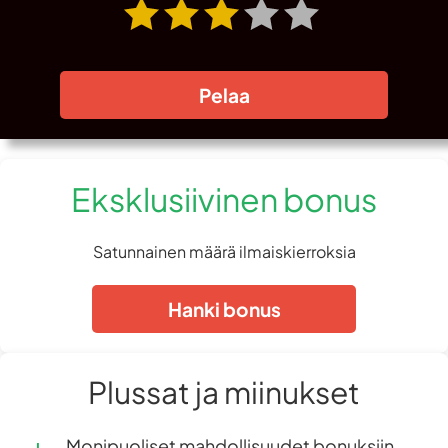
Pelaa
Eksklusiivinen bonus
Satunnainen määrä ilmaiskierroksia
Hanki bonus
Plussat ja miinukset
+
Monipuoliset mahdollisuudet bonuksiin