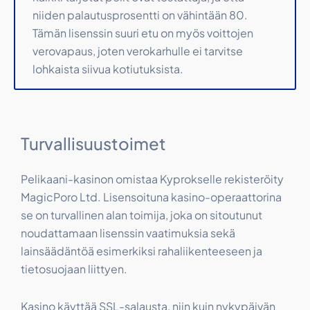
niiden palautusprosentti on vähintään 80.
Tämän lisenssin suuri etu on myös voittojen
verovapaus, joten verokarhulle ei tarvitse
lohkaista siivua kotiutuksista.
Turvallisuustoimet
Pelikaani-kasinon omistaa Kyprokselle rekisteröity
MagicPoro Ltd. Lisensoituna kasino-operaattorina
se on turvallinen alan toimija, joka on sitoutunut
noudattamaan lisenssin vaatimuksia sekä
lainsäädäntöä esimerkiksi rahaliikenteeseen ja
tietosuojaan liittyen.
Kasino käyttää SSL-salausta, niin kuin nykypäivän