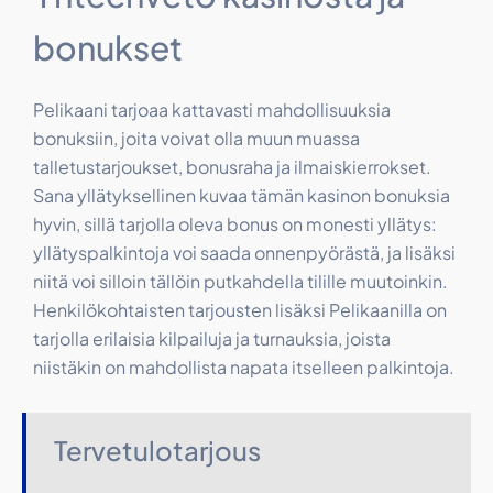
bonukset
Pelikaani tarjoaa kattavasti mahdollisuuksia
bonuksiin, joita voivat olla muun muassa
talletustarjoukset, bonusraha ja ilmaiskierrokset.
Sana
yllätyksellinen
kuvaa tämän kasinon bonuksia
hyvin, sillä tarjolla oleva bonus on monesti yllätys:
yllätyspalkintoja voi saada onnenpyörästä, ja lisäksi
niitä voi silloin tällöin putkahdella tilille muutoinkin.
Henkilökohtaisten tarjousten lisäksi Pelikaanilla on
tarjolla erilaisia kilpailuja ja turnauksia, joista
niistäkin on mahdollista napata itselleen palkintoja.
Tervetulotarjous