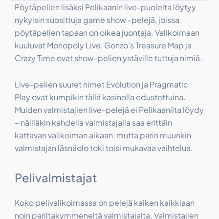
Pöytäpelien lisäksi Pelikaanin live-puolelta löytyy
nykyisin suosittuja game show -pelejä, joissa
pöytäpelien tapaan on oikea juontaja. Valikoimaan
kuuluvat Monopoly Live, Gonzo’s Treasure Map ja
Crazy Time ovat show-pelien ystäville tuttuja nimiä.
Live-pelien suuret nimet Evolution ja Pragmatic
Play ovat kumpikin tällä kasinolla edustettuina.
Muiden valmistajien live-pelejä ei Pelikaanilta löydy
– näilläkin kahdella valmistajalla saa erittäin
kattavan valikoiman aikaan, mutta parin muunkin
valmistajan läsnäolo toki toisi mukavaa vaihtelua.
Pelivalmistajat
Koko pelivalikoimassa on pelejä kaiken kaikkiaan
noin pariltakymmeneltä valmistajalta. Valmistajien