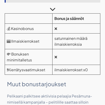
Bonus ja säännöt
💰 Kasinobonus
❌
satunnainen määrä
🎰 Ilmaiskierrokset
ilmaiskierroksia
💸 Bonuksen
❌
minimitalletus
❗Kierrätysvaatimukset
ilmaiskierrokset x0
Muut bonustarjoukset
Pelikaani palkitsee aktiivisia pelaajia Pesämuna-
nimisellä kampanjalla – pelitilille saattaa silloin