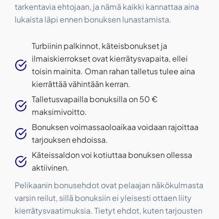
tarkentavia ehtojaan, ja nämä kaikki kannattaa aina
lukaista läpi ennen bonuksen lunastamista.
Turbiinin palkinnot, käteisbonukset ja
ilmaiskierrokset ovat kierrätysvapaita, ellei
toisin mainita. Oman rahan talletus tulee aina
kierrättää vähintään kerran.
Talletusvapailla bonuksilla on 50 €
maksimivoitto.
Bonuksen voimassaoloaikaa voidaan rajoittaa
tarjouksen ehdoissa.
Käteissaldon voi kotiuttaa bonuksen ollessa
aktiivinen.
Pelikaanin bonusehdot ovat pelaajan näkökulmasta
varsin reilut, sillä bonuksiin ei yleisesti ottaen liity
kierrätysvaatimuksia. Tietyt ehdot, kuten tarjousten