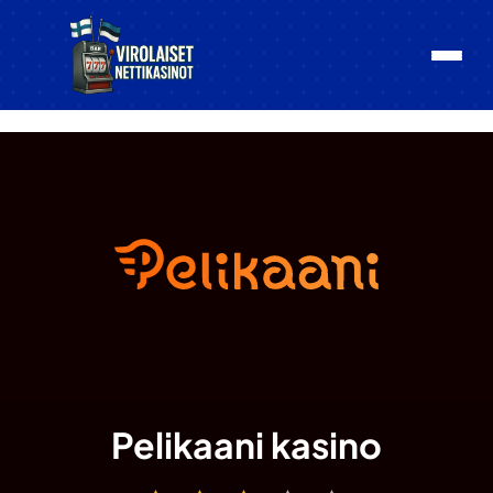
Kasinot ilman rekisteröitymistä
Ilmaiset kolikkopelit
Pelikaani kasino